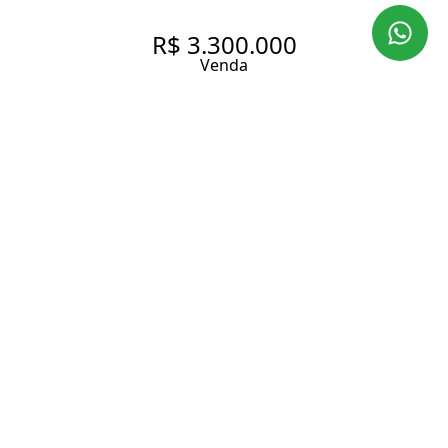
R$ 3.300.000
Venda
UMA CASA COMO POUCAS,
NO PACAEMBU: RESIDÊNCIA
JEAN NADIN
373 m² Área construída
493 m² Área total
3 Dormitórios
1 Suíte
4 Banheiros
3 Vagas
Entrar em contato
Solicitar visita