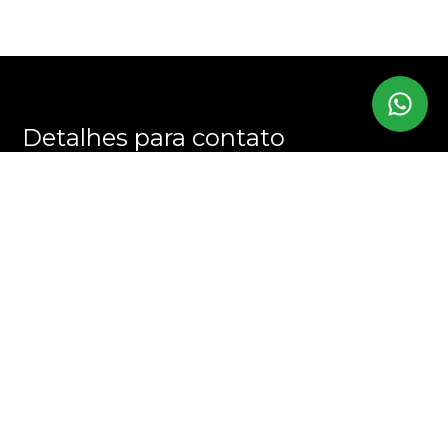
Detalhes para contato
EQUIPE CHRIS MARTINS
WhatsApp
(11) 94394-7707
E-mail
CONTATO@CHRISMARTINS.COM.BR
Entre em Contato
Nome
E-mail
Telefone