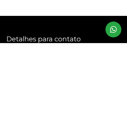
Detalhes para contato
EQUIPE CHRIS MARTINS
WhatsApp
(11) 94394-7707
E-mail
CONTATO@CHRISMARTINS.COM.BR
Entre em Contato
Nome
E-mail
Telefone