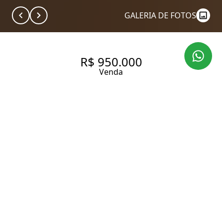
GALERIA DE FOTOS
R$ 950.000
Venda
GARANTA TOTAL
PRIVACIDADE, SILÊNCIO E
UMA VISTA PANORÂMICA
PRIVILEGIADA DA REGIÃO DO
MORUMBI!
87 m² Área útil
2 Dormitórios
1 Suíte
2 Banheiros
2 Vagas