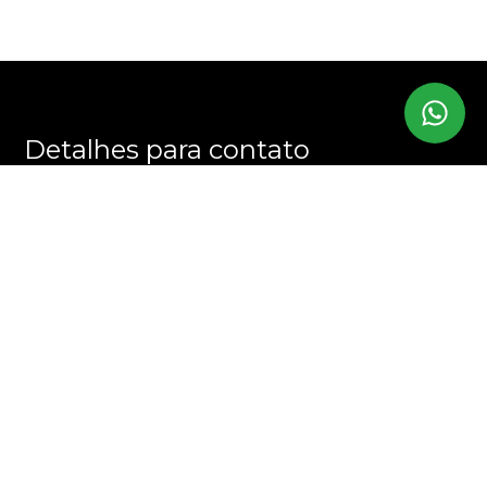
Detalhes para contato
EQUIPE CHRIS MARTINS
WhatsApp
(11) 94394-7707
E-mail
CONTATO@CHRISMARTINS.COM.BR
Entre em Contato
Nome
E-mail
Telefone