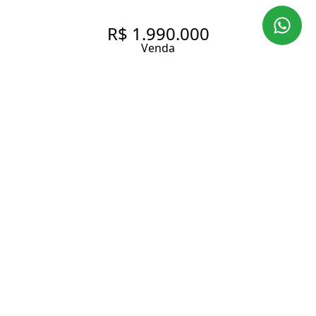
R$ 1.990.000
Venda
APARTAMENTO IMPECÁVEL
COM SUITE, CLOSET E SALA
AMPLA PARA BEM RECEBER
EM CONDOMÍNIO EXCELENTE.
100 m² Área útil
1 Dormitório
1 Suíte
2 Banheiros
2 Vagas
Entrar em contato
Solicitar visita