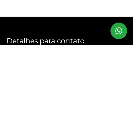
Detalhes para contato
EQUIPE CHRIS MARTINS
WhatsApp
(11) 94394-7707
E-mail
CONTATO@CHRISMARTINS.COM.BR
Entre em Contato
Nome
E-mail
Telefone