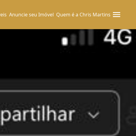
eis
Anuncie seu Imóvel
Quem é a Chris Martins