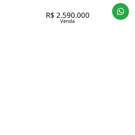
R$ 2.590.000
Venda
APARTAMENTO À VENDA NO
JARDIM MARAJOARA COM
280M², 4 SUÍTES E LAZER
COMPLETO
280 m² Área útil
4 Dormitórios
4 Suítes
5 Banheiros
4 Vagas
Entrar em contato
Solicitar visita