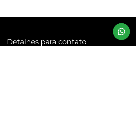
Detalhes para contato
EQUIPE CHRIS MARTINS
WhatsApp
(11) 94394-7707
E-mail
CONTATO@CHRISMARTINS.COM.BR
Entre em Contato
Nome
E-mail
Telefone